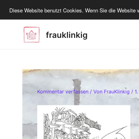
Zum
Diese Website benutzt Cookies. Wenn Sie die Website w
Inhalt
springen
Beitragsnavigation
frauklinkig
Kommentar verfassen
/ Von
FrauKlinkig
/
1